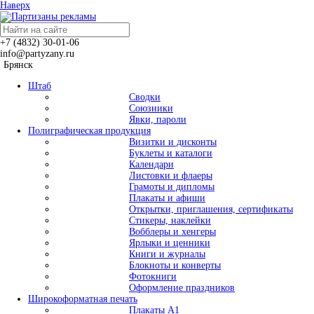
Наверх
+7 (4832)
30-01-06
info@partyzany.ru
Брянск
Штаб
Сводки
Союзники
Явки, пароли
Полиграфическая продукция
Визитки и дисконты
Буклеты и каталоги
Календари
Листовки и флаеры
Грамоты и дипломы
Плакаты и афиши
Открытки, приглашения, сертификаты
Стикеры, наклейки
Вобблеры и хенгеры
Ярлыки и ценники
Книги и журналы
Блокноты и конверты
Фотокниги
Оформление праздников
Широкоформатная печать
Плакаты А1