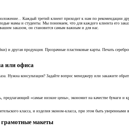
положение... Каждый третий клиент приходит к нам по рекомендации др
дые мамы и студенты. Мы понимаем, что для каждого клиента его заказ
 вашим заказом, он становится самым важным и для нас.
лейки) и другая продукция. Прозрачные пластиковые карты. Печать сереб
ма или офиса
каза. Нужна консультация? Задайте вопрос менеджеру или закажите обра
 предлагающий «самые низкие цены», экономит на качестве бумаги и кра
ельского класса, и изделия эконом-класса, при этом быть уверенными в
и грамотные макеты