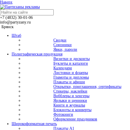
Наверх
+7 (4832)
30-01-06
info@partyzany.ru
Брянск
Штаб
Сводки
Союзники
Явки, пароли
Полиграфическая продукция
Визитки и дисконты
Буклеты и каталоги
Календари
Листовки и флаеры
Грамоты и дипломы
Плакаты и афиши
Открытки, приглашения, сертификаты
Стикеры, наклейки
Вобблеры и хенгеры
Ярлыки и ценники
Книги и журналы
Блокноты и конверты
Фотокниги
Оформление праздников
Широкоформатная печать
Плакаты А1